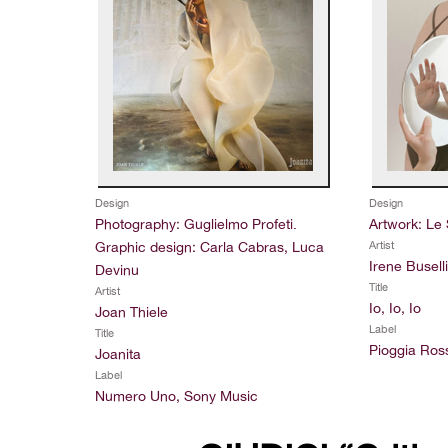
Design
Design
Photography: Guglielmo Profeti.
Artwork: Le 
Graphic design: Carla Cabras, Luca
Artist
Irene Buselli
Devinu
Title
Artist
Io, Io, Io
Joan Thiele
Label
Title
Pioggia Ross
Joanita
Label
Numero Uno, Sony Music