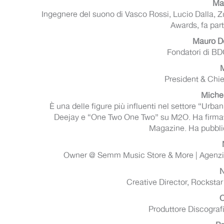
Mau
Ingegnere del suono di Vasco Rossi, Lucio Dalla, Zu
Awards, fa part
Mauro De
Fondatori di BD
M
President & Chi
Miche
È una delle figure più influenti nel settore “Urb
Deejay e “One Two One Two” su M2O. Ha firmato 
Magazine. Ha pubblica
Owner @ Semm Music Store & More | Agenzia 
N
Creative Director, Rocksta
O
Produttore Discografi