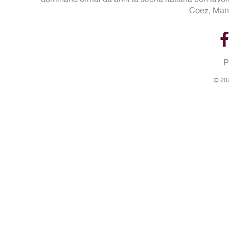
Coez, Mane
P
© 202