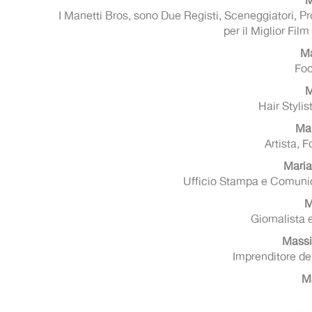
M
I Manetti Bros, sono Due Registi, Sceneggiatori, Pro
per il Miglior Fi
Ma
Foo
M
Hair Styli
Mar
Artista, F
Maria
Ufficio Stampa e Comunic
M
Giornalista 
Massi
Imprenditore de
M