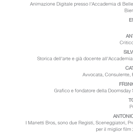
Animazione Digitale presso l’Accademia di Belle A
Bie
E
AN
Critic
SIL
Storica dell’arte e già docente all’Accademi
CA
Avvocata, Consulente, F
FR3NK 
Grafico e fondatore della Doomsday
T
P
ANTONIO
I Manetti Bros, sono due Registi, Sceneggiatori, Pro
per il miglior fi