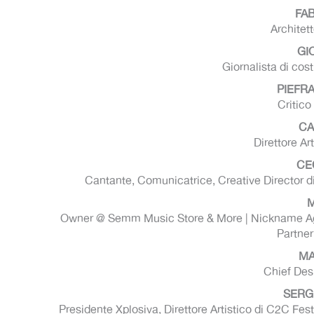
FA
Architet
GI
Giornalista di cos
PIEFR
Critico
CA
Direttore Ar
CE
Cantante, Comunicatrice, Creative Director
M
Owner @ Semm Music Store & More | Nickname Agen
Partner 
MA
Chief Des
SERG
Presidente Xplosiva, Direttore Artistico di C2C Fes