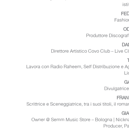
ist
FE
Fashion
OD
Produttore Discografi
DA
Direttore Artistico Covo Club – Live
Lavora con Radio Raheem, Self Distribuzione e Ag
Li
GA
Divulgatrice
FRAN
Scrittrice e Sceneggiatrice, tra i suoi titoli, il ro
GI
Owner @ Semm Music Store – Bologna | Nickna
Producer, Par