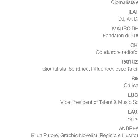
Giornalista 
ILA
DJ, Art D
MAURO DEL
Fondatori di BD
CH
Conduttore radiofo
PATRIZ
Giornalista, Scrittrice, Influencer, esperta
SI
Critic
LUC
Vice President of Talent & Music S
LAU
Spea
ANDREA
E’ un Pittore, Graphic Novelist, Regista e Illust