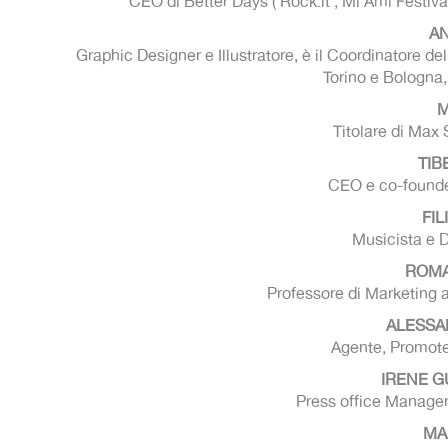
CEO di Better Days ( Rock.it , Mi Ami Festival
A
Graphic Designer e Illustratore, è il Coordinatore 
Torino e Bologna,
M
Titolare di Max 
TIB
CEO e co-founder
FI
Musicista e D
ROMA
Professore di Marketing a
ALESSA
Agente, Promote
IRENE 
Press office Manager
MA