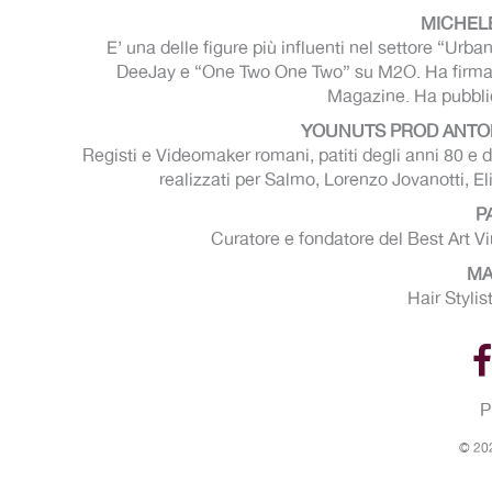
MICHEL
E’ una delle figure più influenti nel settore “Ur
DeeJay e “One Two One Two” su M2O. Ha firmato 
Magazine. Ha pubblica
YOUNUTS PROD ANTON
Registi e Videomaker romani, patiti degli anni 80 e 
realizzati per Salmo, Lorenzo Jovanotti, E
P
Curatore e fondatore del Best Art Vin
MA
Hair Styli
P
© 202