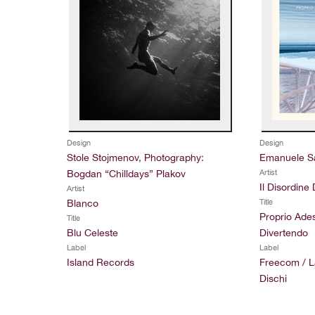
Design
Design
Stole Stojmenov, Photography:
Emanuele Sa
Bogdan “Chilldays” Plakov
Artist
Il Disordine
Artist
Blanco
Title
Proprio Ade
Title
Blu Celeste
Divertendo
Label
Label
Island Records
Freecom / L
Dischi